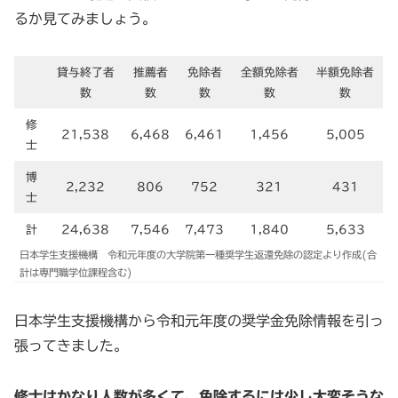
るか見てみましょう。
貸与終了者
推薦者
免除者
全額免除者
半額免除者
数
数
数
数
数
修
21,538
6,468
6,461
1,456
5,005
士
博
2,232
806
752
321
431
士
計
24,638
7,546
7,473
1,840
5,633
日本学生支援機構 令和元年度の大学院第一種奨学生返還免除の認定より作成(合
計は専門職学位課程含む)
日本学生支援機構から令和元年度の奨学金免除情報を引っ
張ってきました。
修士はかなり人数が多くて、免除するには少し大変そうな