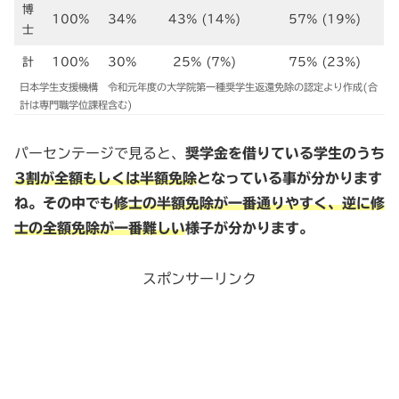
博
100%
34%
43% (14%)
57% (19%)
士
計
100%
30%
25% (7%)
75% (23%)
日本学生支援機構 令和元年度の大学院第一種奨学生返還免除の認定より作成(合
計は専門職学位課程含む)
パーセンテージで見ると、
奨学金を借りている学生のうち
3割が全額もしくは半額免除
となっている事が分かります
ね。その中でも
修士の半額免除が一番通りやすく、逆に修
士の全額免除が一番難しい
様子が分かります。
スポンサーリンク