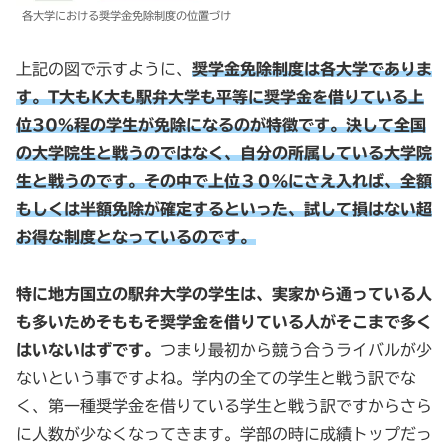
各大学における奨学金免除制度の位置づけ
上記の図で示すように、
奨学金免除制度は各大学でありま
す。T大もK大も駅弁大学も平等に奨学金を借りている上
位30%程の学生が免除になるのが特徴です。決して全国
の大学院生と戦うのではなく、自分の所属している大学院
生と戦うのです。その中で上位３０％にさえ入れば、全額
もしくは半額免除が確定するといった、試して損はない超
お得な制度となっているのです。
特に地方国立の駅弁大学の学生は、実家から通っている人
も多いためそももそ奨学金を借りている人がそこまで多く
はいないはずです。
つまり最初から競う合うライバルが少
ないという事ですよね。学内の全ての学生と戦う訳でな
く、第一種奨学金を借りている学生と戦う訳ですからさら
に人数が少なくなってきます。学部の時に成績トップだっ