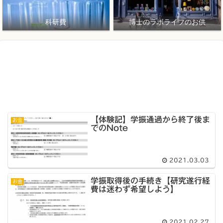
科研費
博士のラボライフのお供
【体験記】学振通過から終了後ま
お金
でのNote
2021.03.03
学振取得後の手続き【研究遂行経
お金
費は迷わず希望しよう】
2021.02.27