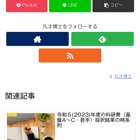
Pocket
LINE
コピー
凡才博士をフォローする
凡才博士
関連記事
令和５(2023)年度の科研費（基
科研費
盤A～C・若手）採択結果の時系
列