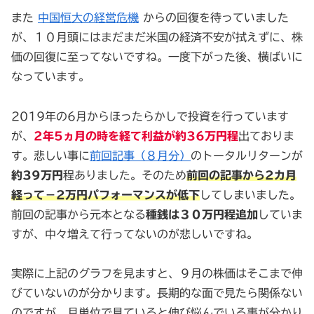
また
中国恒大の経営危機
からの回復を待っていました
が、１０月頭にはまだまだ米国の経済不安が拭えずに、株
価の回復に至ってないですね。一度下がった後、横ばいに
なっています。
2019年の6月からほったらかしで投資を行っています
が、
2年5ヵ月の時を経て利益が約36万円程
出ておりま
す。悲しい事に
前回記事（８月分）
のトータルリターンが
約39万円
程ありました。そのため
前回の記事から2カ月
経って－2万円パフォーマンスが低下
してしまいました。
前回の記事から元本となる
種銭は３０万円程追加
していま
すが、中々増えて行ってないのが悲しいですね。
実際に上記のグラフを見ますと、９月の株価はそこまで伸
びていないのが分かります。長期的な面で見たら関係ない
のですが、月単位で見ていると伸び悩んでいる事が分かり