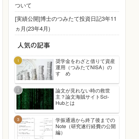
ついて
[実績公開]博士のつみたて投資日記3年11
ヵ月(23年4月)
人気の記事
奨学金をわざと借りて資産
運用（つみたてNISA）の
すゝめ
論文が見れない時の救世
主？論文海賊サイトSci-
Hubとは
学振通過から終了後までの
Note（研究遂行経費の公開
編）