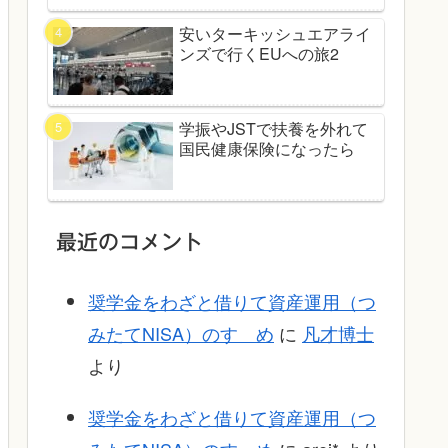
安いターキッシュエアライ
ンズで行くEUへの旅2
学振やJSTで扶養を外れて
国民健康保険になったら
最近のコメント
奨学金をわざと借りて資産運用（つ
みたてNISA）のすゝめ
に
凡才博士
より
奨学金をわざと借りて資産運用（つ