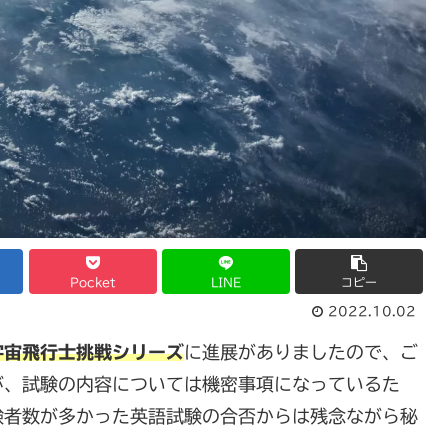
Pocket
LINE
コピー
2022.10.02
宇宙飛行士挑戦シリーズ
に進展がありましたので、ご
が、試験の内容については機密事項になっているた
験者数が多かった英語試験の合否からは残念ながら秘